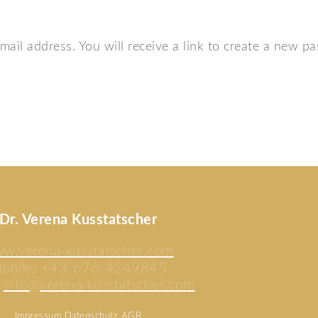
il address. You will receive a link to create a new pa
Dr. Verena Kusstatscher
w.verena-kusstatscher.com
obile: +43-676-4249845
:
info@verena-kusstatscher.com
Impressum
Datenschutz
AGB